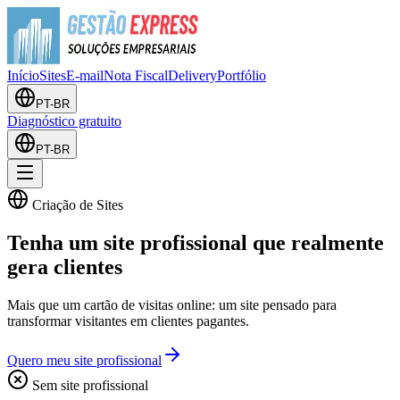
Início
Sites
E-mail
Nota Fiscal
Delivery
Portfólio
PT-BR
Diagnóstico gratuito
PT-BR
Criação de Sites
Tenha um site profissional que
realmente
gera clientes
Mais que um cartão de visitas online: um site pensado para
transformar visitantes em clientes pagantes.
Quero meu site profissional
Sem site profissional